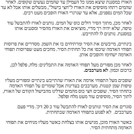
האורז במסננת שיצא ממנו כל העמילן עד שהמים נעשים שקופים. לאחר
שהמים רתחו מוסיפים את האורז ל"חצי בישול", מבשלים אותו אבל לא עד
שכל המים נספגים, אלא עד שגרגרי האורז הופכים מעט רכים.
לאחר מכן, מתוך הסיר דולים כוס של המים. נותנים לאורז להתבשל עוד
טיפה, שלא יהיה רך מדיי, מוציאים את האורז מהסיר ומסננים אותו
במסננת. נותנים לו להתייבש.
בינתיים, מייבשים את הסיר ומרתיחים בו את השמן. מסדרים את פרוסות
תפוחי האדמה שיכסו את כל תחתית הסיר. מחכים מעט שפרוסות תפוחי
האדמה ישחימו והופכים אותן.
לאחר מכן מפזרים מעל תפוחי האדמה את התבלינים: מלח, פלפל לבן,
כרכום וכמון.
לא מערבבים.
שופכים מעל התפוחי אדמה את האורז שהתייבש בינתיים ומפזרים מעליו
טיפות שמן קטנות. מערבבים בעדינות אבל שומרים על תפוחי האדמה
בתחתי הסיר. שופכים חצי כוס מהמים שדלינו מהבישול הקודם של האורז,
לתוך הסיר, מוסיפים עוד מעט מלח ופלפל.
סוגרים את הסיר ונותנים לאורז להתבשל עוד כ 20 דק'. מדיי פעם
מערבבים. לא לפגוע בתפוחי האדמה שבתחתית.
כאשר האורז מוכן, מגישים אותו בצלחת כאשר מעליו מניחים את תפוחי
האדמה מתחתית הסיר.