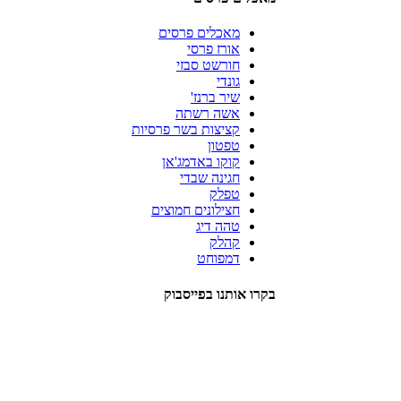
מאכלים פרסים
אורז פרסי
חורשט סבזי
גונדי
שיר ברנז'
אשה רשתה
קציצות בשר פרסיות
טפטון
קוקו באדמג'אן
חגינה שבדי
טפלק
חצילונים חמוצים
טהה דיג
קהלק
דמפוחט
בקרו אותנו בפייסבוק