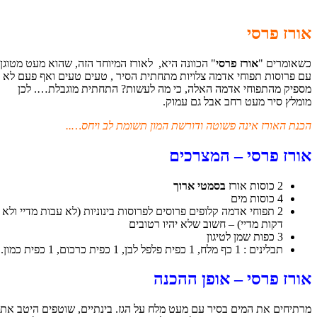
אורז פרסי
כשאומרים "
אורז פרסי
" הכוונה היא, לאורז המיוחד הזה, שהוא מעט מטוגן
עם פרוסות תפוחי אדמה צלויות מתחתית הסיר , טעים טעים ואף פעם לא
מספיק מהתפוחי אדמה האלה, כי מה לעשות? התחתית מוגבלת…. לכן
מומלץ סיר מעט רחב אבל גם עמוק.
הכנת האורז אינה פשוטה ודורשת המון תשומת לב ויחס…..
אורז פרסי – המצרכים
2 כוסות אורז
בסמטי ארוך
4 כוסות מים
2 תפוחי אדמה קלופים פרוסים לפרוסות בינוניות (לא עבות מדיי ולא
דקות מדיי) – חשוב שלא יהיו רטובים
3 כפות שמן לטיגון
תבלינים : 1 כף מלח, 1 כפית פלפל לבן, 1 כפית כרכום, 1 כפית כמון.
אורז פרסי – אופן ההכנה
מרתיחים את המים בסיר עם מעט מלח על הגז. בינתיים, שוטפים היטב את