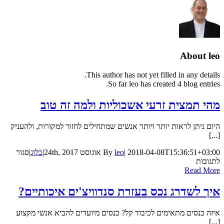
About
leo
This author has not yet filled in any details.
So far leo has created 4 blog entries.
מהי תמצית זרעי אשכוליות ולמה זה טוב
היום ניתן לראות יותר ויותר אנשים שמתחילים לחזור למקורות, ולהעניק
[...]
2018-04-08T15:36:51+03:00
|
leo
By
אוגוסט 24th, 2017
|
בלוג
|
סגור
על
לתגובות
מהי
Read More
תמצית
זרעי
איך לשדרג נכס בעזרת סנדוויצ'ים איכותיים?
אשכוליות
ולמה
איזה כנסים מתאימים לכיבוד קל? כנסים מיועדים להביא אנשי מקצוע
זה
[...]
טוב