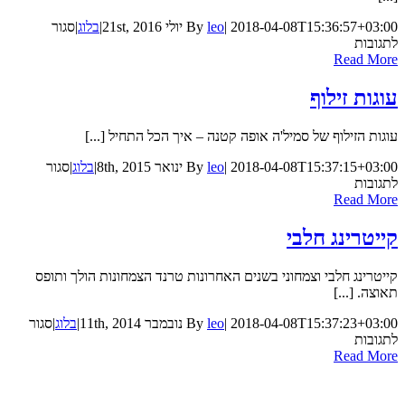
2018-04-08T15:36:57+03:00
|
leo
By
יולי 21st, 2016
|
בלוג
|
סגור
על
לתגובות
איך
Read More
לשדרג
נכס
עוגות זילוף
בעזרת
סנדוויצ'ים
עוגות הזילוף של סמיל'ה אופה קטנה – איך הכל התחיל [...]
איכותיים?
2018-04-08T15:37:15+03:00
|
leo
By
ינואר 8th, 2015
|
בלוג
|
סגור
על
לתגובות
עוגות
Read More
זילוף
קייטרינג חלבי
קייטרינג חלבי וצמחוני בשנים האחרונות טרנד הצמחונות הולך ותופס
תאוצה. [...]
2018-04-08T15:37:23+03:00
|
leo
By
נובמבר 11th, 2014
|
בלוג
|
סגור
על
לתגובות
קייטרינג
Read More
חלבי