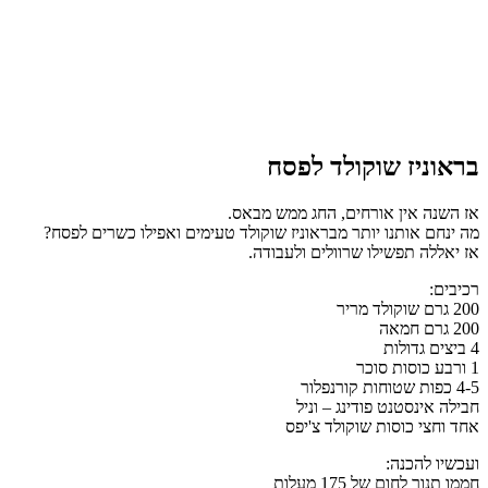
בראוניז שוקולד לפסח
אז השנה אין אורחים, החג ממש מבאס.
מה ינחם אותנו יותר מבראוניז שוקולד טעימים ואפילו כשרים לפסח?
אז יאללה תפשילו שרוולים ולעבודה.
רכיבים:
200 גרם שוקולד מריר
200 גרם חמאה
4 ביצים גדולות
1 ורבע כוסות סוכר
4-5 כפות שטוחות קורנפלור
חבילה אינסטנט פודינג – וניל
אחד וחצי כוסות שוקולד צ'יפס
ועכשיו להכנה:
חממו תנור לחום של 175 מעלות