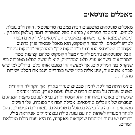
מאכלים טוניסאים
מאכלים טוניסאים מושפעים רבות ממטבח טריפולטאי, היות ולוב גובלת
לטוניס, והמטבח המרוקאי, כנראה בשל הסטוריה דומה (שלטון צרפתי) .
ומכאן שנמצא הרבה משותף במאכלים הטוניסאים למרוקאים ובטח
לטריפוליטאים. לדוגמה הקוסקוס, הוא מאכל שמאוד נפוץ בתוניס.
הקוסקוס הטוניסאי הוא ידוע כ"קוסקוס לבן" והמרוקאי "קוסקוס צהוב"…
אבל הטוניסאים נוהגים להוסיף מעל הקוסקוס שלהם קציצות בשר
והמרוקאים בשר או עוף. סלט המרדומה, הוא למעשה הסלט מטבוחה כפי
שנקרא בפי המרוקאים, אך למעשה זהו כמעט אותו סלט. בדר"כ למי שיש
סבתא טוניסאית, יגיע אליה בימי שישי בצהריים וינגב את הסלט ישירות
מהסיר….
טוניס היתה מחולקת להמון שבטים שנדדו בארץ, אך הקהילה היהודית
בטוניס שמרה על מנהגים רבים שהעלו עימם לארץ, כמובן מנהגים
שקשורים באוכל ובארוחות החג המסורתיות, נביא לפניכם מקצת המנהגים
הנפוצים של מאכלים טוניסאים: אכילת המח'מר בסוכות, אלו חצילים
ממולאים, הרבה פול נמצא במאכלים טוניסאים. בצאת יום הכיפורים, נהוג
לאחר הסעודה לשתות תה עם עוגת סולת עם צימוקים שנקראת
בולי
.
בפורים יש עוגות מטוגנות שנקראות
מאקרוד,
גם היא עוגת סולת ממולאת
תמרים.