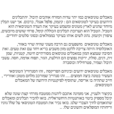
מאכלים טוניסאים כמו יתר עדות המזרח אוהבים תיבול. יהתבלינים
הידועים בעיקר לטוניסאים הם : קינמון, פלפל אנגלי, כרכום. אך ישנו תבלין
מיוחד שהגיע לארץ מטוניס ומשמש בעיקר את העדה הטוניסאית הוא
הטביל. הטביל הוא תערובת תבלינים הכוללת קימל, פרחי שושים מיובשים,
ציפורן וקינמון. נהוג לשים אותו בעיקר בממולאים ובסוגי סלטים יחודיים.
מאכלים טוניסאים מושפעים גם הרבה מעוני שהיה שרוי באזור,
האוכלוסיה היתה צריכה ללקט מזון משביע בריא ויחד עם זאת טעים. זאת
הסיבה שנמצא המון במאכלים טוניסאים מסורתיים חיטה, קטניות, שמן
זית, דגים, סולת, ירקות נפוצים הם הדלעת, הגזר, תפוח אדמה, חסה. עשבי
תיבול :שמיר, פטרוזיליה וכוסברה
מאכלים טוניסאים ידועים וביניהם הפריקסה , זהו הסנדוויץ' הטוניסאי
העשיר בטונה ביצה חמוצים…. זהו סנדויץ' שמורכב מלחם מטוגן ואוורירי ,
חייב שתהיה בו אריסה, שתוסיף לפיקנטיות הידועה של המאכלים
הטוניסאים.
בקיצור ולעניין, אני מזמינה אתכם ליהנות ממטבח מזרחי קצת שונה שלא
קיבל מספיק ביטוי באותנטיות היחשראלית. בואו להכיר תבלינים ומאכלים
שתואמים לחיך הצברי שלנו. בואו נכיר את המטבח הטוניסאי על שלל גווניו
וריחותיו המופלאים והשונים שלו. ..