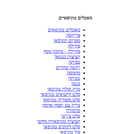
מאכלים טוניסאיים
מאכלים טוניסאים
פריקסה
מפרום תוניסאי
פקיילה
פקיילה – מתכון נוסף
קציצות בנטאז'
כפיתה
רוזטה שקדים
מחמסה
טביחה
בנטז'
מרק סולת טוניסאי
סלט קישואים טוניסאי
סלט משווייה טוניסאי
בריק עם תפוח אדמה
מרמורה
סלט צ'רשי
קציצות טוניסאיות מחשי
סלט לימונים טוניסאי
פול טוניסאי