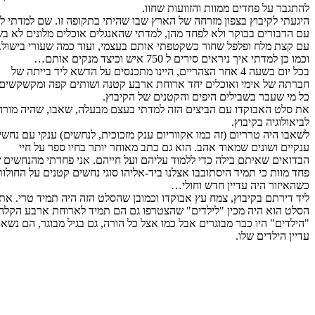
בר על פחדים ממוות והזוועות שחוו.
עתי לקיבוץ בצפון מזרחה של הארץ שבו שהיתי בתקופה זו. שם למדתי לקום
הדבורים בבוקר ולא לפחד מהן, למדתי שהאנגלים אוכלים מלונים לא בשלים
קצת מלח ופלפל שחור כשקטפתי אותם בעצמי, ועוד כמה שעורי בישול.
ן למדתי איך ניראים סירים ל 750 איש וכיצד מנקים אותם…
בכל יום בשעה 4 אחר הצהריים, היינו מתכנסים על הדשא ליד בייתה של
תה של אימי ואוכלים יחד ארוחת ארבע קטנה ושותים קפה ומקשקשים עם
מי שעבר בשבילים היפים והקטנים של הקיבוץ.
סלט האבוקדו עם הביצים הזה למדתי בעצם מבעלה, שאבו, שהיה מורה
ולוגיה בקיבוץ.
ו היה טרריום (זה כמו אקווריום ענק מזכוכית, לנחשים) ענקי עם נחשים
ים ושונים שמאוד אהב. הוא גם כתב מאוחר יותר בחיו ספר על חיי
ואים שאיתם בילה כדי ללמוד עליהם ועל חייהם. אני פחדתי מהנחשים שלו
מוות כי תמיד היסתובבו אצלנו ביד-אליהו סוגי נחשים קטנים על החולות
איזור היה עדיין חדש וחולי…
 דירתם בקיבוץ, צמח עץ אבוקדו וכמובן שהסלט הזה היה תמיד טרי. את
ט הוא היה מכין "לילדים" שהצטרפו גם הם תמיד לארוחת ארבע הקלה.
דים" היו כבר מבוגרים אבל כמו אצל כל הורה, גם בגיל מבוגר, הם נשארו
ן הילדים שלו.