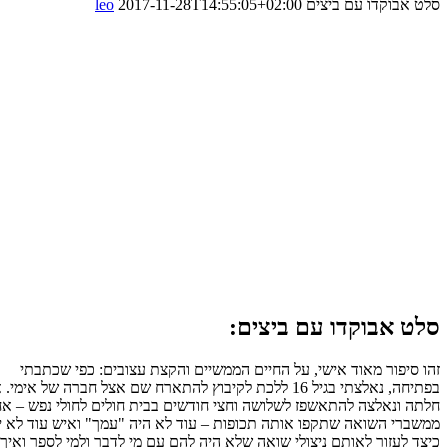
 אבוקדו עם ביצים
2017-11-28T14:55:05+02:00
leo
ט אבוקדו עם ביצים:
 סיפור מאוד אישי, על החיים הממשיים והקצת עצובים: כפי שכתבתי
בפתיחה, נאלצתי בגיל 16 ללכת לקיבוץ להתארח שם אצל חברה של אימי. אימי
ה ונאלצה להתאשפז לשלושה וחצי חודשים בבית חולים לחולי נפש – אחד
ברי השואה שתקפו אותה תכופות – עוד לא היה "עמך" ואיש עוד לא ידע
ד לעזור לאותם ניצולי שואה שלא היה להם עם מי לדבר ולמי לספר ואיך