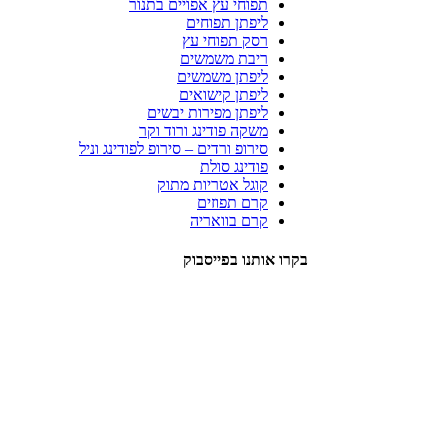
תפוחי עץ אפויים בתנור
ליפתן תפוחים
רסק תפוחי עץ
ריבת משמשים
ליפתן משמשים
ליפתן קישואים
ליפתן מפירות יבשים
משקה פודינג ורוד וקר
סירופ ורדים – סירופ לפודינג וניל
פודינג סולת
קוגל אטריות מתוק
קרם תפוזים
קרם בוואריה
בקרו אותנו בפייסבוק