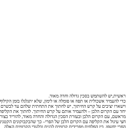
ית,יש להשתמש בסכין גדולה וחדה מאוד.
להעמיד אשכולית או תפוז או פומלה או לימון, שלא יתגלגלו בזמן הקילוף
ארו יציבים על קרש החיתוך, יש לחתוך את התחתית שלהם עד לבשרם –
 עם הקרום הלבן – ולהעמיד אותם על קרש החיתוך. לחתוך את הקליפה גם
שם, עם הקרום הלבן ובעזרת הסכין הגדולה והחדה מאוד, להוריד בצורת
 עיגול את הקליפה עם הקרום הלבן של הפרי– כך שהבקבוקונים הקטנים של
י יחשפו. בין הפלחים מפרידים קרומים לבנים ובלעדי הקרומים האלה