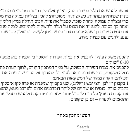
 להגיש את סלט הפירות הזה, באופן אלגנטי, בכוסות מרטיני (כמו בג'ימס
) שפיותיהן נפתחות, כשקצותיהן מסוכרות: להכין בצלחת עמוקה מיץ מלימון
 ובצלחת עמוקה אחרת סוכר. לטבול את פיית הכוס תחילה במיץ הלימון
ר כך בסוכר, להעמיד את הכוס על רגלה ולהשהות להתייבש. לצקת פנימה
סלט הפירות כך שלא יפגע בסוכר היבש. ניתן לקשט בגבעולון קטן של עלי
 ולהגיש עם כפיות נאות.
נת משקה פונץ': להכפיל את כמות הפירות והסוכר כי הכמות כאן מספיקה ל
ים"
ניס את כמות הפירות הכפולה, על סמך המתכון הקודם, לתוך קערת פונץ'
לה ושקופה, כדי שתוכנה יראה לעיני כל. להוסיף אל הפרי שבקערה את
לתם הקרה מאוד של המשקאות הבאים:
בקבוק יין לבן, חצי יבש (ריזלינג). שני בקבוקי שמפניה או פרוזאקו איטלקי וחצי
וק סודה. כוסית או שתיים של ליקר דובדבנים אדום ולערבב מעט, להעמיד
ערת הפונץ' על גבי כלי גדול יותר מלא בקוביות קרח ולהגיש בספלי פונץ'
אמים לקערה – גם כן שקופים.
חפשו מתכון באתר