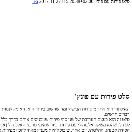
 פירות עם פונץ'
2017-11-27T15:20:38+02:00
leo
ט פירות עם פונץ'
לתור הוא אחד מיסודות הבישול ומה שחשוב ביותר הוא, האומץ לנסות
ים חדשים.
 זה הוא בעצם תערובת של שני סוגי פירות שמכניסים אותם בדרך כלל
ץ', שהוא משקה אלכוהולי עם פירות. כיוון שאינני מרבני האלכוהול (אני רק
ה קטנה), החלטתי, יום אחד, שיכול להיות מעניין מאוד להכין מפירות אלו,