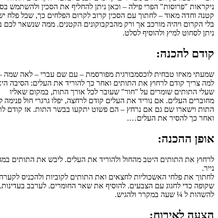
ראות "פרוסות" הפרי פילה – וכאן ניתן להחליף את הסכין ולהשתמש בסכין
ה וחדה מאוד – לחתוך עם הסכין קרוב לקרום הפלחים כך, שכל פלח ישאר
 הקרום ויהיה מורכב אך ורק מהבקבוקונים הקטנים. ממה שנשאר לכם ביד
 לסחוט למיץ ולהוסיף לסלט.
דם להכנה:
תי מאיזו טבחית לוכסמבורגית מפורסמת – עם שם עברי – לאה שמה –
 צריך קודם לרחוץ את התותים ואחר כך להוריד את העלים: הסיבה היא
י התותים שומרים על "חור" שעובר לכל אורך התות, במקום שאליו
רים העלים. אם נוריד את העלים קודם לרחצה, יפלו גרגרי חול פנימה לתוך
ת וישארו שם גם אם נרחץ – הם פשוט יתקעו בבשר התות. אז קודם לרחוץ
ר כך להסיר את העלים….
פן ההכנה:
וץ את התותים היטב מהחול ולהוריד את העלים. ליבש את התותים במגבוני
.
וך את פלחי האשכוליות לחצאים ואת התותים לקוביות ולהכניס לקערה
פה כדי לחגוג עם הצבעים. להוסיף את שאר החומרים. לערבב בעדינות.
הות ל ¼ שעה במקרר ולהגיש.
עה לאירוח: