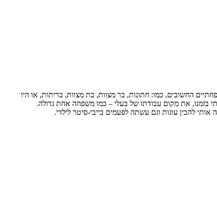
תיים החשובים, כמו: חתונות, בר מצוות, בת מצוות, בריתות, או היו
תי בזמנו, את מקום עבודתו של בעלי – כמו משפחה אחת גדולה.
אותי להכין עוגות וגם עשתה לפעמים בייבי-סיטר לילדי.