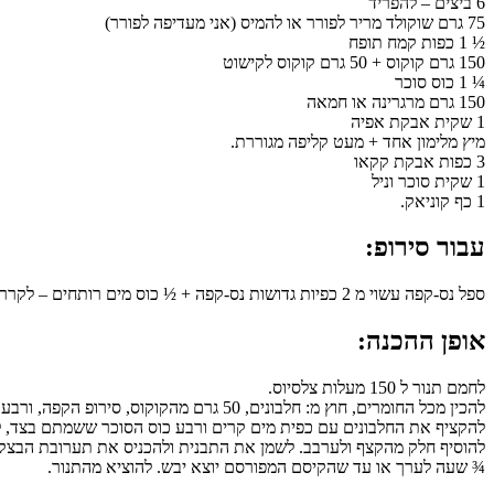
6 ביצים – להפריד
75 גרם שוקולד מריר לפורר או להמיס (אני מעדיפה לפורר)
½ 1 כפות קמח תופח
150 גרם קוקוס + 50 גרם קוקוס לקישוט
¼ 1 כוס סוכר
150 גרם מרגרינה או חמאה
1 שקית אבקת אפיה
מיץ מלימון אחד + מעט קליפה מגוררת.
3 כפות אבקת קקאו
1 שקית סוכר וניל
1 כף קוניאק.
עבור סירופ:
ספל נס-קפה עשוי מ 2 כפיות גדושות נס-קפה + ½ כוס מים רותחים – לקרר.
אופן ההכנה:
לחמם תנור ל 150 מעלות צלסיוס.
להכין מכל החומרים, חוץ מ: חלבונים, 50 גרם מהקוקוס, סירופ הקפה, ורבע כוס סוכר. תערובת חלקה.
להקציף את החלבונים עם כפית מים קרים ורבע כוס הסוכר ששמתם בצד, לק
להוסיף חלק מהקצף ולערבב. לשמן את התבנית ולהכניס את תערובת הבצק
¾ שעה לערך או עד שהקיסם המפורסם יוצא יבש. להוציא מהתנור.