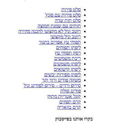
סלט פירות
סלט פירות עם פונץ'
סלט תות שדה
תותים עם שמנת חמוצה
רוטב וניל לא מקצועי להכנה מהירה
רוטב וניל מקצועי
תפוחי עץ אפויים בתנור
ליפתן תפוחים
רסק תפוחי עץ
ריבת משמשים
ליפתן משמשים
ליפתן קישואים
ליפתן מפירות יבשים
משקה פודינג ורוד וקר
סירופ ורדים – סירופ לפודינג וניל
פודינג סולת
קוגל אטריות מתוק
קרם תפוזים
קרם בוואריה
בקרו אותנו בפייסבוק