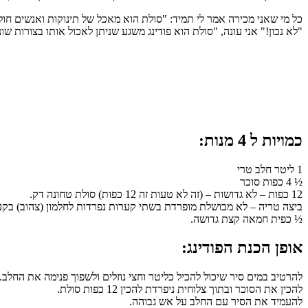
כל מי שאני מכירה אמר לי תמיד: "סולת הוא מאכל של תינוקות ואנשים חול
"לא נכון!" אני עונה, "סולת הוא פודינג משגע שניתן לאכול אותו בצורות ש
כמויות ל 4 מנות:
1 ליטר חלב טרי
½ 4 כפות סוכר
12 כפות – לא גדושות – (זה לא טעות זה 12 כפות) סולת טחונה דק.
ביצה טריה – לא מבושלת מופרדת בשתי קערות נפרדות לחלמון (צהוב) בקערה
½ כפית חמאה קצת גדושה.
אופן הכנת הפודינג:
להרטיב במים סיר שיכול להכיל כליטר וחצי נוזלים ולשפוך פנימה את החלב.
להכין את הסוכר ובתוך צלוחית ניפרדת להכין 12 כפות סולת.
להעמיד את הסיר עם החלב על אש גבוהה.