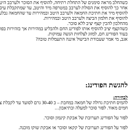
כשהחלב מראה סימנים של התחלת רתיחה, להוסיף את הסוכר ולערבב היט
אחר כך להוסיף את הסולת לערבב במטרפה מיד והיטב, עד שמתקבלת עיסה נ
להוסיף מיד את חתיכת החמאה ולערבב היטב ובמהירות עד שהחמאה נבלעה 
להוסיף את חלמון הביצה ולערבב היטב ובמהירות.
מהחלבון להכין קצף יציב ללא סוכר.
כשהקצף יציב להוסיף אותו לפודינג החם ולהבליע במהירות אך בזהירות בפודי
בעוד הפודינג חם, למזוג לצלחות הגשה עמוקות.
אגב, מי אמר שעבודת הבישול איננה התעמלות טובה?
להגשת הפודינג:
לבחירה:
להמיס חתיכת גדולה של חמאה במ
חמים מאוד. לפזר סוכר למעלה ובתיאבון…
לפזר על הפודינג תערובת של אבקת קינמון וסוכר.
לפזר על הפודינג תערובת של קקאו וסוכר או אבקת שוקו מוכנה.