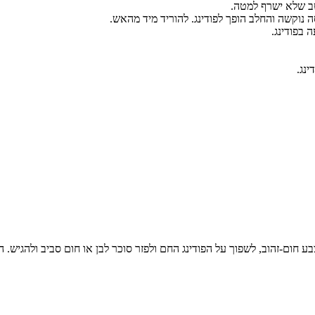
ב שלא ישרף למטה.
וקשה והחלב הופך לפודינג. להוריד מיד מהאש.
בפודינג.
נג.
חבת – כ 30-40 גרם לסועד עד לקבלת צבע חום-זהוב, לשפוך על הפודינג החם ולפזר סוכר לבן או