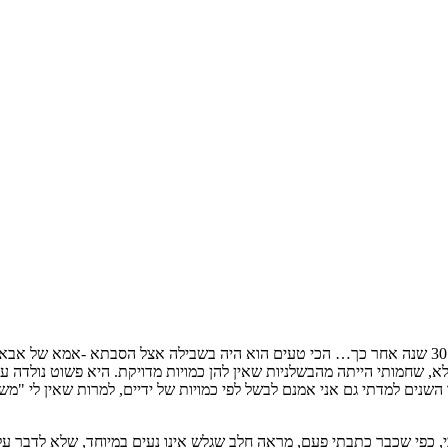
את המתכון הזה אני מקדישה לביתי טליה שאוהבת אותו עד היום – יותר מ 30 שנה אחר כך… הכי טעים הוא היה
אלא, שחמותי הייתה מהבשלניות שאין להן כמויות מדויקת. היא פשוט נולדה 
השנים למדתי גם אני אמנם לבשל לפי כמויות של ידיים, למרות שאין לי "מ
 כי, כפי שכבר כתבתי פעם, מראה חלב שגלש אינו נעים במיוחד, שלא לדבר 