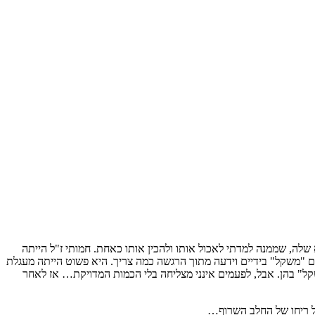
 בשבילה אצל הסבתא -אמא של אבא שלה, שממנה למדתי לאכול אותו ולהכין אותו כאחת. חמותי ז"ל הייתה
עם "משקל" בידיים וידעה מתוך הרגשה כמה צריך. היא פשוט הייתה מעגלת
שקל" בהן. אבל, לפעמים אינני מצליחה בלי הכמות המדויקת… אז לאחר
על ריחו של החלב השרוף…