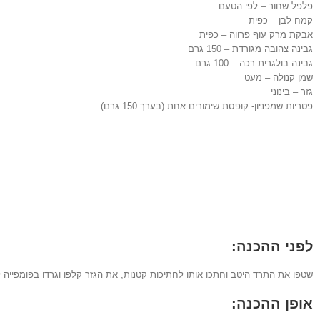
פלפל שחור – לפי הטעם
קמח לבן – כפית
אבקת מרק עוף פרווה – כפית
גבינה צהובה מגורדת – 150 גרם
גבינה בולגרית רכה – 100 גרם
שמן קנולה – מעט
גזר – בינוני
פטריות שמפניון- קופסת שימורים אחת (בערך 150 גרם).
לפני ההכנה:
שטפו את התרד היטב וחתכו אותו לחתיכות קטנות, את הגזר קלפו וגרדו בפומפייה 
אופן ההכנה: