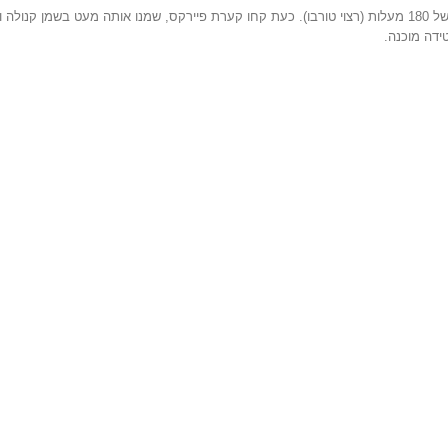
הכניסו לתוך קערה את כלל המרכיבים וערבבו היטב. לאחר מכן חממו תנור בחום של 180 מעלות (רצוי טורבו). כעת קחו קערת פיירקס, שמנו אותה מעט בשמן ק