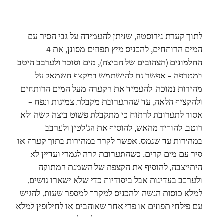
לתוך קערת נירוסטה, שניתן להעמידה על גבי הסיר עם
המים הרותחים, להכניס מיץ תפוזים מסונן, את 4
החלמונים (הצהובים של הביצה), מים וסוכר ולערבב היטב
במטרפה – אפשר גם להישתמש במקצף חשמאל על
מהירות נמוכה. להעמיד את הקערה מעל המים הרותחים
ולהקציף הלאה, עד שהתערובת מקבלת צמיגות ונפח –
אסור לתערובת לרתוח כי מתקבלת פשוט ביצה קשה ולא
רוטב. להוריד מהאש, להוסיף את הג'לטין ולערבב
במהירות עד שנמס. אפשר לקרר במהירות בתוך קערה או
סיר עם מים קרים. כשהתערובת קרה לגמרי ועדיין לא
היתייצבה, להוסיף את הקצפת של השמנת המתוקה
ולערבב בעדינות אבל ביסודיות כדי שלא ישארו גושים.
למלא כוסות הגשה ולהכניס למקרר למספר שעות. להגיש
עם פילחי תפוזים או פרי אחר שאוהבים או לחילופין למלא