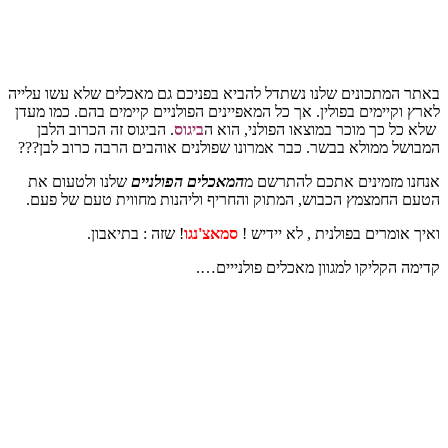
באתר המתכונים שלנו נשתדל להביא בפניכם גם מאכלים שלא עשו עלייה
לארץ וקיימים בפולין. אך כל המאפיינים הפולניים קיימים בהם. כמו מעדן
שלא כל כך מוכר במוצאו הפולני, הוא ה
ביגוס
. הביגוס זה הכרוב הלבן
המבושל ממולא בבשר. כבר אמרונו שפולנים אוהבים הרבה כרוב לבן???
אנחנו מזמינים אתכם להתרשם מ
המאכלים הפולניי
ם
שלנו ולטעום את
הטעם החמצמץ הכבוש, המתוק והחריף וליהנות מחווית טעם של פעם.
ואיך אומרים בפולנית , לא יידיש !
סמאצ'נגו
! שזה : בתיאבון.
קדימה הקליקו למגוון מאכלים פולנייים….