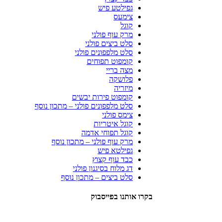
גפילטע פיש
צימעס
קוגל
מרק עוף פולני
סלט ביצים פולני
סלט מלפפונים פולני
קומפוט תפוחים
מצה בריי
פלושקה
מיזריה
קומפוט פירות יבשים
סלט מלפפונים פולני – מתכון נוסף
צימס פולני
קוגל איטריות
קוגל תפוחי אדמה
מרק עוף פולני – מתכון נוסף
גפילטא פיש
כבד עוף קצוץ
דג מלוח בסיגנון פולני
סלט ביצים – מתכון נוסף
בקרו אותנו בפייסבוק