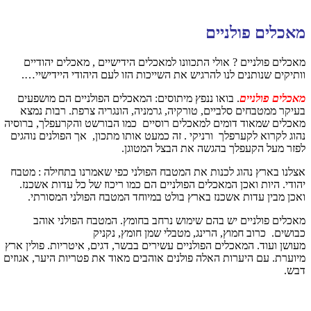
מאכלים פולניים
מאכלים פולניים ? אולי התכוונו למאכלים הידישיים , מאכלים יהודיים
וותיקים שנותנים לנו להרגיש את השייכות הזו לעם היהודי היידישיי….
מאכלים פולניים
. בואו ננפץ מיתוסים: המאכלים הפולניים הם מושפעים
בעיקר ממטבחים סלביים, טורקיה, גרמניה, הונגריה צרפת. רבות נמצא
מאכלים שמאוד דומים למאכלים רוסיים כמו הבורשט והקרעפלך, ברוסיה
נהוג לקרוא לקערפלך ורניקי . זה כמעט אותו מתכון, אך הפולנים נוהגים
לפזר מעל הקעפלך בהגשה את הבצל המטוגן.
אצלנו בארץ נהוג לכנות את המטבח הפולני כפי שאמרנו בתחילה : מטבח
יהודי. היות ואכן המאכלים הפולניים הם כמו ריכוז של כל עדות אשכנז.
ואכן מבין עדות אשכנז בארץ בולט במיוחד המטבח הפולני המסורתי.
מאכלים פולניים יש בהם שימוש נרחב בחומץ. המטבח הפולני אוהב
כבושים. כרוב חמוץ, הרינג, מטבלי שמן חומץ, נקניק
מעושן ועוד. המאכלים הפולניים עשירים בבשר, דגים, איטריות. פולין ארץ
מיוערת. עם היערות האלה פולנים אוהבים מאוד את פטריות היער, אגוזים
דבש.