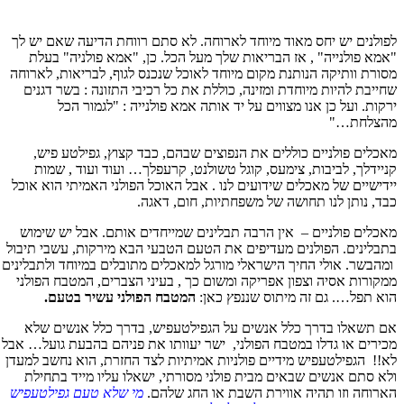
לפולנים יש יחס מאוד מיוחד לארוחה. לא סתם רווחת הדיעה שאם יש לך
"אמא פולנייה" , אז הבריאות שלך מעל הכל. כן, "אמא פולניה" בעלת
מסורת וותיקה הנותנת מקום מיוחד לאוכל שנכנס לגוף, לבריאות, לארוחה
שחייבת להיות מיוחדת ומזינה, כוללת את כל רכיבי התזונה : בשר דגנים
ירקות. ועל כן אנו מצווים על יד אותה אמא פולנייה : "לגמור הכל
מהצלחת…"
מאכלים פולניים כוללים את הנפוצים שבהם, כבד קצוץ, גפילטע פיש,
קניידלך, לביבות, צימעס, קוגל טשולנט, קרעפלך… ועוד ועוד , שמות
יידישיים של מאכלים שידועים לנו . אבל האוכל הפולני האמיתי הוא אוכל
כבד, נותן לנו תחושה של משפחתיות, חום, דאגה.
מאכלים פולניים – אין הרבה תבלינים שמייחדים אותם. אבל יש שימוש
בתבלינים. הפולנים מעדיפים את הטעם הטבעי הבא מירקות, עשבי תיבול
ומהבשר. אולי החיך הישראלי מורגל למאכלים מתובלים במיוחד ולתבלינים
ממקורות אסיה וצפון אפריקה ומשום כך , בעיני הצברים, המטבח הפולני
הוא תפל…. גם זה מיתוס שננפץ כאן:
המטבח הפולני עשיר בטעם.
אם תשאלו בדרך כלל אנשים על הגפילטעפיש, בדרך כלל אנשים שלא
מכירים או גדלו במטבח הפולני, ישר יעוותו את פניהם בהבעת גועל… אבל
לא!! הגפילטעפיש מידיים פולניות אמיתיות לצד החזרת, הוא נחשב למעדן
ולא סתם אנשים שבאים מבית פולני מסורתי, ישאלו עליו מייד בתחילת
הארוחה וזו תהיה אווירת השבת או החג שלהם.
מי שלא טעם גפילטעפיש