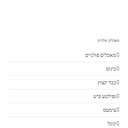
מאכלים פולניים
מאכלים פולניים
ביגוס
כבד קצוץ
גפילטע פיש
צימעס
קוגל