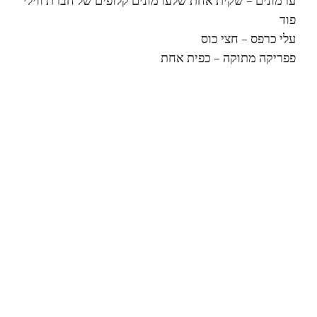
ערמונים – שקית אחת שלערמונים קלופים של חברת ווילי
פוד
עלי כרפס – חצי כוס
פפריקה מתוקה – כפית אחת