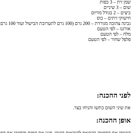
שמן זית – 3 כפות
שום – 3 שיניים
ביצים – 2 בגודל מדיום
חישוקי זיתים – כוס
גבינה צהובה מגורדת – 200 גרם (100 גרם לתערובת הבישול ועוד 100 גרם לפיזור מעל)
אורגנו – לפי הטעם
מלח – לפי הטעם
פלפל שחור – לפי הטעם
לפני ההכנה:
את שיני השום כתשו והניחו בצד.
אופן ההכנה:
הכניסו את הפסטה בהתאם להוראות היצרן, סננו את המים והחזירו את הפס