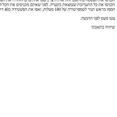
הכניסו את כל התערובת שנמצאת בקערה. לפני שאתם מכניסים את הכל לתנור, פזרו את 100 הגרם הנותרי
חממו מראש תנור לטמפרטורה של 180 מעלות, ואפו את הפשטידה כ40 דקות.
צננו מעט לפני ההגשה.
שיהיה בתאבון!