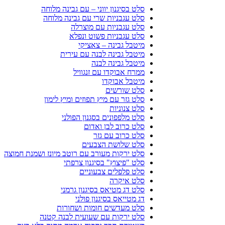
סלט בסיגנון יווני – עם גבינה מלוחה
סלט עגבניות שרי עם גבינה מלוחה
סלט עגבניות עם מוצרלה
סלט עגבניות פשוט ונפלא
מיטבל גבינה – צאציקי
מיטבל גבינה לבנה עם עירית
מיטבל גבינה לבנה
ממרח אבוקדו עם זנגוויל
מיטבל אבוקדו
סלט שורשים
סלט גזר עם מיץ תפוזים ומיץ לימון
סלט צנוניות
סלט מלפפונים בסגנון הפולני
סלט כרוב לבן ואדום
סלט כרוב עם גזר
סלט שלושת הצבעים
סלט ירקות מעורב עם רוטב מיונז ושמנת חמוצה
סלט "פיצוץ" בסיגנון צרפתי
סלט פלפלים צבעוניים
סלט איקרה
סלט דג מטיאס בסיגנון גרמני
דג מטייאס בסיגנון פולני
סלט מעדשים חומות ושחורות
סלט ירקות עם שעועית לבנה קטנה