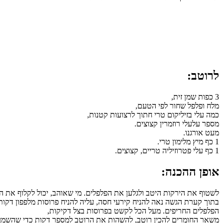
לרוטב:
3 כפות שמן זית,
מלח ופלפל שחור לפי הטעם,
כמה עלי בזיליקום טרי חתוך לרצועות קטנות,
מספר עלעלי רוזמרין קצוצים.
מעט אורגנו.
1 כף מיץ מלימון טרי.
1 כף עלי פטרוזיליה טריים, קצוצים.
אופן ההכנה:
לשטוף את הירקות היטב ולגלען את הפלפלים. מי שאוהב, יכול לקלוף את ה
בתוך קערת הגשה נאה להניח קירעי חסה, עליה להניח פרוסות מלפפון דקות, 
הפלפלים החריפים. מעל הכל לקשט בפרוסות בצל דקיקות,
משאר החומרים להכין רוטב, להשהות את הרוטב למספר דקות כדי שהשמן י